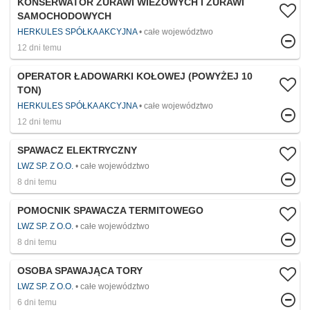
KONSERWATOR ŻURAWI WIEŻOWYCH I ŻURAWI
SAMOCHODOWYCH
HERKULES SPÓŁKA AKCYJNA
całe województwo
12 dni temu
OPERATOR ŁADOWARKI KOŁOWEJ (POWYŻEJ 10
TON)
HERKULES SPÓŁKA AKCYJNA
całe województwo
12 dni temu
SPAWACZ ELEKTRYCZNY
LWZ SP. Z O.O.
całe województwo
8 dni temu
POMOCNIK SPAWACZA TERMITOWEGO
LWZ SP. Z O.O.
całe województwo
8 dni temu
OSOBA SPAWAJĄCA TORY
LWZ SP. Z O.O.
całe województwo
6 dni temu