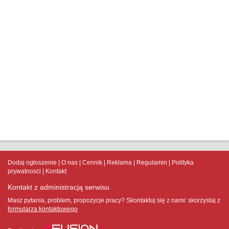
Dodaj ogłoszenie
O nas
Cennik
Reklama
Regulamin
Polityka
prywatnosci
Kontakt
Kontakt z administracją serwisu
Masz pytania, problem, propozycje pracy? Skontaktuj się z nami:
skorzystaj z
formularza kontaktowego