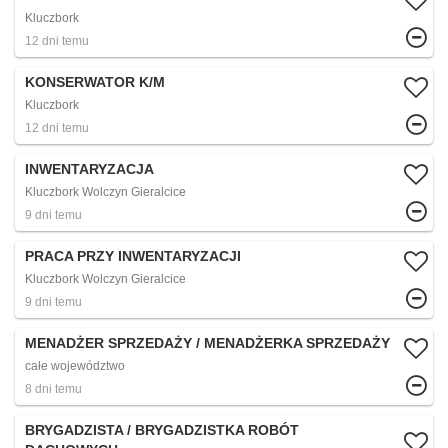
Kluczbork
12 dni temu
KONSERWATOR K/M
Kluczbork
12 dni temu
INWENTARYZACJA
Kluczbork Wolczyn Gieralcice
9 dni temu
PRACA PRZY INWENTARYZACJI
Kluczbork Wolczyn Gieralcice
9 dni temu
MENADŻER SPRZEDAŻY / MENADŻERKA SPRZEDAŻY
całe województwo
8 dni temu
BRYGADZISTA / BRYGADZISTKA ROBÓT