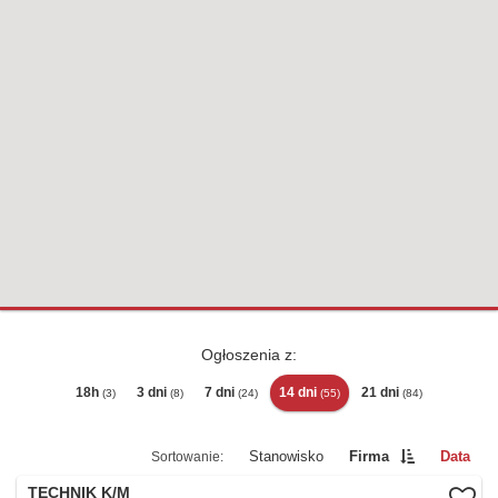
Ogłoszenia z:
18h
3 dni
7 dni
14 dni
21 dni
(3)
(8)
(24)
(55)
(84)
Stanowisko
Firma
Data
TECHNIK K/M