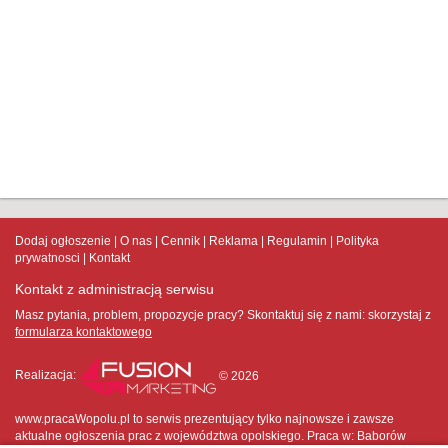
Dodaj ogłoszenie
O nas
Cennik
Reklama
Regulamin
Polityka
prywatnosci
Kontakt
Kontakt z administracją serwisu
Masz pytania, problem, propozycje pracy? Skontaktuj się z nami:
skorzystaj z
formularza kontaktowego
Realizacja:
© 2026
www.pracaWopolu.pl to serwis prezentujący tylko najnowsze i zawsze
aktualne ogłoszenia prac z województwa opolskiego. Praca w: Baborów