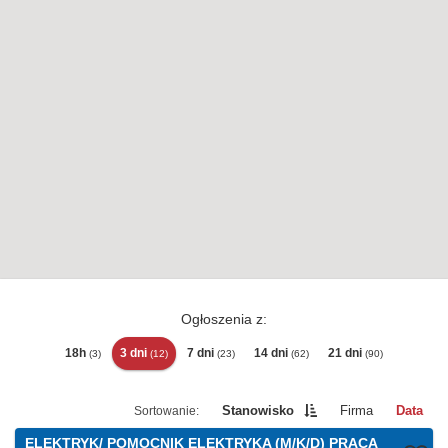
Ogłoszenia z:
18h
3 dni
7 dni
14 dni
21 dni
(3)
(12)
(23)
(62)
(90)
Stanowisko
Firma
Data
ELEKTRYK/ POMOCNIK ELEKTRYKA (M/K/D) PRACA