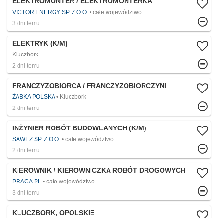
ELEKTROMONTER / ELEKTROMONTERKA
VICTOR ENERGY SP. Z O.O.
całe województwo
3 dni temu
ELEKTRYK (K/M)
Kluczbork
2 dni temu
FRANCZYZOBIORCA / FRANCZYZOBIORCZYNI
ŻABKA POLSKA
Kluczbork
2 dni temu
INŻYNIER ROBÓT BUDOWLANYCH (K/M)
SAWEZ SP. Z O.O.
całe województwo
2 dni temu
KIEROWNIK / KIEROWNICZKA ROBÓT DROGOWYCH
PRACA.PL
całe województwo
3 dni temu
KLUCZBORK, OPOLSKIE