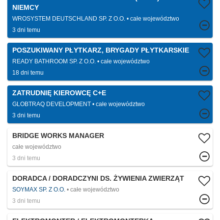
NIEMCY
WROSYSTEM DEUTSCHLAND SP. Z O.O.
całe województwo
3 dni temu
POSZUKIWANY PŁYTKARZ, BRYGADY PŁYTKARSKIE
READY BATHROOM SP. Z O.O.
całe województwo
18 dni temu
ZATRUDNIĘ KIEROWCĘ C+E
GLOBTRAQ DEVELOPMENT
całe województwo
3 dni temu
BRIDGE WORKS MANAGER
całe województwo
3 dni temu
DORADCA / DORADCZYNI DS. ŻYWIENIA ZWIERZĄT
SOYMAX SP. Z O.O.
całe województwo
3 dni temu