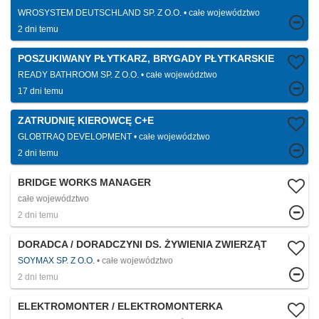
WROSYSTEM DEUTSCHLAND SP. Z O.O.
całe województwo
2 dni temu
POSZUKIWANY PŁYTKARZ, BRYGADY PŁYTKARSKIE
READY BATHROOM SP. Z O.O.
całe województwo
17 dni temu
ZATRUDNIĘ KIEROWCĘ C+E
GLOBTRAQ DEVELOPMENT
całe województwo
2 dni temu
BRIDGE WORKS MANAGER
całe województwo
2 dni temu
DORADCA / DORADCZYNI DS. ŻYWIENIA ZWIERZĄT
SOYMAX SP. Z O.O.
całe województwo
2 dni temu
ELEKTROMONTER / ELEKTROMONTERKA