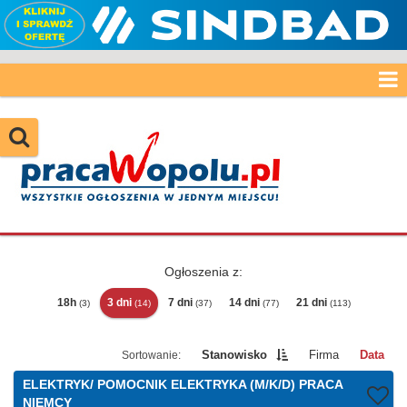
Ogłoszenia z:
18h
3 dni
7 dni
14 dni
21 dni
(3)
(14)
(37)
(77)
(113)
Stanowisko
Firma
Data
ELEKTRYK/ POMOCNIK ELEKTRYKA (M/K/D) PRACA
NIEMCY