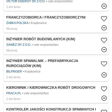
VICTOR ENERGY SP. Z O.O.
całe województwo
2 dni temu
FRANCZYZOBIORCA / FRANCZYZOBIORCZYNI
ŻABKA POLSKA
Krapkowice
Wczoraj
INŻYNIER ROBÓT BUDOWLANYCH (K/M)
SAWEZ SP. Z O.O.
całe województwo
Wczoraj
INŻYNIER SPAWALNIK – PREFABRYKACJA
RUROCIĄGÓW (K/M)
BILFINGER
Krapkowice
2 dni temu
KIEROWNIK / KIEROWNICZKA ROBÓT DROGOWYCH
PRACA.PL
całe województwo
2 dni temu
KONTROLER JAKOŚCI KONSTRUKCJI SPAWANYCH I