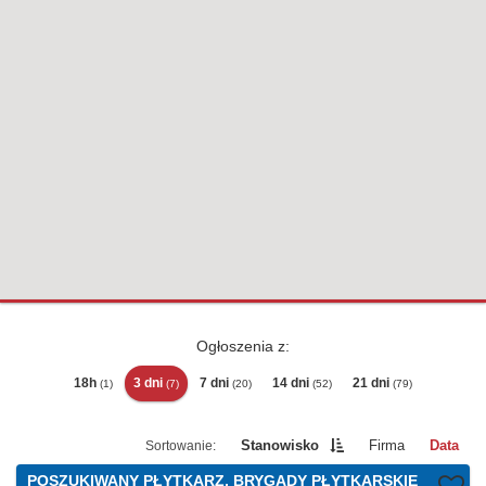
Ogłoszenia z:
18h
3 dni
7 dni
14 dni
21 dni
(1)
(7)
(20)
(52)
(79)
Stanowisko
Firma
Data
POSZUKIWANY PŁYTKARZ, BRYGADY PŁYTKARSKIE