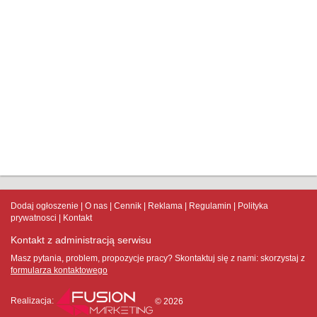
Dodaj ogłoszenie
O nas
Cennik
Reklama
Regulamin
Polityka
prywatnosci
Kontakt
Kontakt z administracją serwisu
Masz pytania, problem, propozycje pracy? Skontaktuj się z nami:
skorzystaj z
formularza kontaktowego
Realizacja:
© 2026