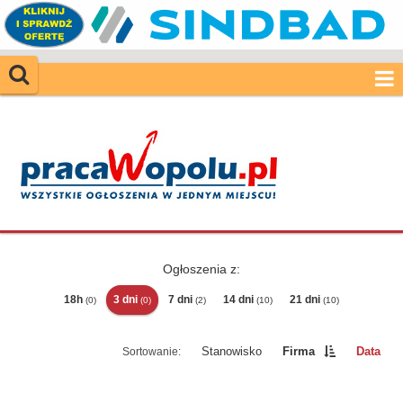
Ogłoszenia z:
18h
3 dni
7 dni
14 dni
21 dni
(0)
(0)
(2)
(10)
(10)
Stanowisko
Firma
Data