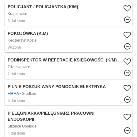
POLICJANT / POLICJANTKA (K/M)
Krapkowice
6 dni temu
POKOJÓWKA (K,M)
Kedzierzyn Kozle
Wczoraj
PODINSPEKTOR W REFERACIE KSIĘGOWOŚCI (K/M)
Zdzieszowice
2 dni temu
PILNIE POSZUKIWANY POMOCNIK ELEKTRYKA
FIRMA
Grodków
6 dni temu
PIELĘGNIARKA/PIELĘGNIARZ PRACOWNI
ENDOSKOPII
Strzelce Opolskie
4 dni temu