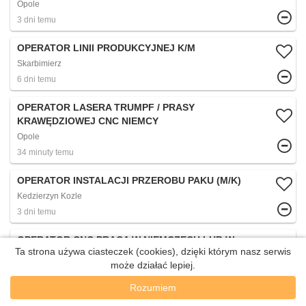
Opole
3 dni temu
OPERATOR LINII PRODUKCYJNEJ K/M
Skarbimierz
6 dni temu
OPERATOR LASERA TRUMPF / PRASY
KRAWĘDZIOWEJ CNC NIEMCY
Opole
34 minuty temu
OPERATOR INSTALACJI PRZEROBU PAKU (M/K)
Kedzierzyn Kozle
3 dni temu
OPERATOR CNC PRACA W NIEMCZECH LUB W
Ta strona używa ciasteczek (cookies), dzięki którym nasz serwis
AUSTRII (M/K)
może działać lepiej.
CLUB SILESIUS AGENCJA PRACY W AUSTRII
Opole
4 dni temu
Rozumiem