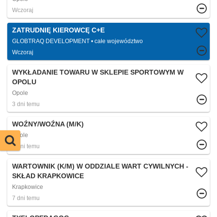
Wczoraj
ZATRUDNIĘ KIEROWCĘ C+E
GLOBTRAQ DEVELOPMENT
całe województwo
Wczoraj
WYKŁADANIE TOWARU W SKLEPIE SPORTOWYM W
OPOLU
Opole
3 dni temu
WOŹNY/WOŹNA (M/K)
Opole
7 dni temu
WARTOWNIK (K/M) W ODDZIALE WART CYWILNYCH -
SKŁAD KRAPKOWICE
Krapkowice
7 dni temu