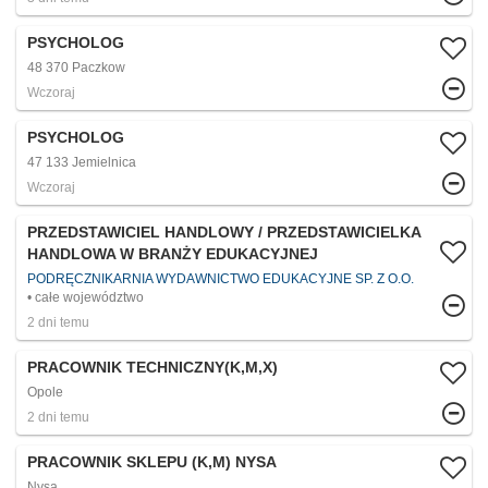
PSYCHOLOG
48 370 Paczkow
Wczoraj
PSYCHOLOG
47 133 Jemielnica
Wczoraj
PRZEDSTAWICIEL HANDLOWY / PRZEDSTAWICIELKA
HANDLOWA W BRANŻY EDUKACYJNEJ
PODRĘCZNIKARNIA WYDAWNICTWO EDUKACYJNE SP. Z O.O.
całe województwo
2 dni temu
PRACOWNIK TECHNICZNY(K,M,X)
Opole
2 dni temu
PRACOWNIK SKLEPU (K,M) NYSA
Nysa