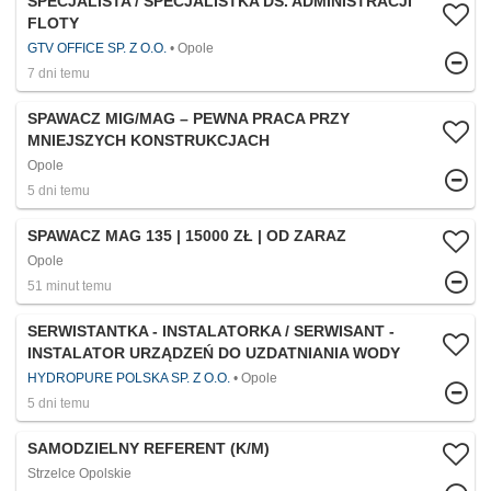
SPECJALISTA / SPECJALISTKA DS. ADMINISTRACJI
FLOTY
GTV OFFICE SP. Z O.O.
Opole
7 dni temu
SPAWACZ MIG/MAG – PEWNA PRACA PRZY
MNIEJSZYCH KONSTRUKCJACH
Opole
5 dni temu
SPAWACZ MAG 135 | 15000 ZŁ | OD ZARAZ
Opole
51 minut temu
SERWISTANTKA - INSTALATORKA / SERWISANT -
INSTALATOR URZĄDZEŃ DO UZDATNIANIA WODY
HYDROPURE POLSKA SP. Z O.O.
Opole
5 dni temu
SAMODZIELNY REFERENT (K/M)
Strzelce Opolskie