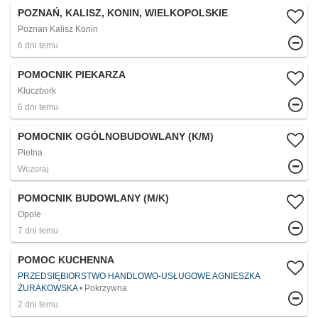
POZNAŃ, KALISZ, KONIN, WIELKOPOLSKIE
Poznan Kalisz Konin
6 dni temu
POMOCNIK PIEKARZA
Kluczbork
6 dni temu
POMOCNIK OGÓLNOBUDOWLANY (K/M)
Pietna
Wczoraj
POMOCNIK BUDOWLANY (M/K)
Opole
7 dni temu
POMOC KUCHENNA
PRZEDSIĘBIORSTWO HANDLOWO-USŁUGOWE AGNIESZKA
ŻURAKOWSKA
Pokrzywna
2 dni temu