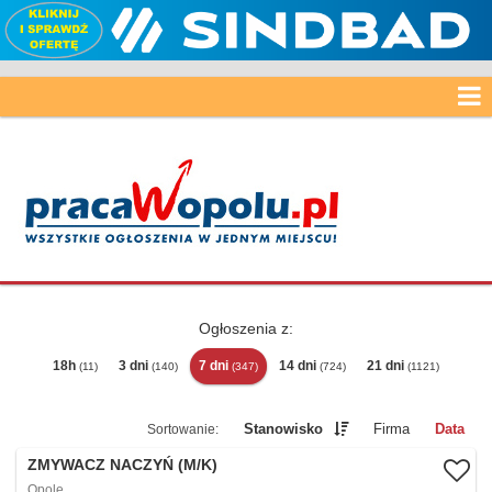
Ogłoszenia z:
18h
3 dni
7 dni
14 dni
21 dni
(11)
(140)
(347)
(724)
(1121)
Stanowisko
Firma
Data
ZMYWACZ NACZYŃ (M/K)
Opole