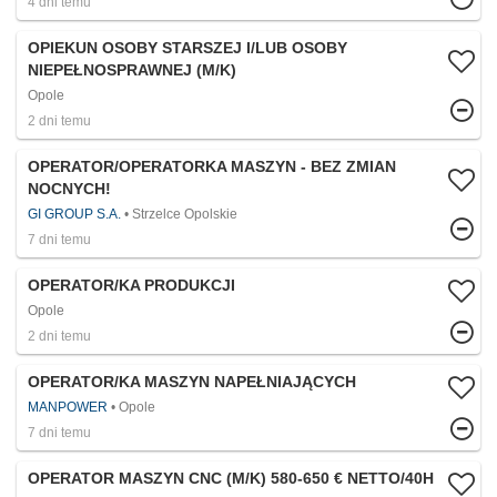
4 dni temu
OPIEKUN OSOBY STARSZEJ I/LUB OSOBY
NIEPEŁNOSPRAWNEJ (M/K)
Opole
2 dni temu
OPERATOR/OPERATORKA MASZYN - BEZ ZMIAN
NOCNYCH!
GI GROUP S.A.
Strzelce Opolskie
7 dni temu
OPERATOR/KA PRODUKCJI
Opole
2 dni temu
OPERATOR/KA MASZYN NAPEŁNIAJĄCYCH
MANPOWER
Opole
7 dni temu
OPERATOR MASZYN CNC (M/K) 580-650 € NETTO/40H