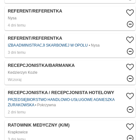
REFERENT/REFERENTKA
Nysa
4 dni temu
REFERENT/REFERENTKA
IZBA ADMINISTRACJI SKARBOWEJ W OPOLU
Nysa
3 dni temu
RECEPCJONISTKA/BARMANKA
Kedzierzyn Kozle
Wczoraj
RECEPCJONISTKA / RECEPCJONISTA HOTELOWY
PRZEDSIĘBIORSTWO HANDLOWO-USŁUGOWE AGNIESZKA
ŻURAKOWSKA
Pokrzywna
2 dni temu
RATOWNIK MEDYCZNY (K/M)
Krapkowice
3 dni temu