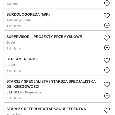
Wczoraj
SURDOLOGOPEDA (M/K)
Kedzierzyn Kozle
4 dni temu
SUPERVISOR – PROJEKTY PRZEMYSŁOWE
Opole
4 dni temu
STREAMER (K/M)
Gogolin
6 dni temu
STARSZY SPECJALISTA / STARSZA SPECJALISTKA
DS. KSIĘGOWOŚCI
BILFINGER
Krapkowice
3 dni temu
STARSZY REFERENT/STARSZA REFERENTKA
Namyslow