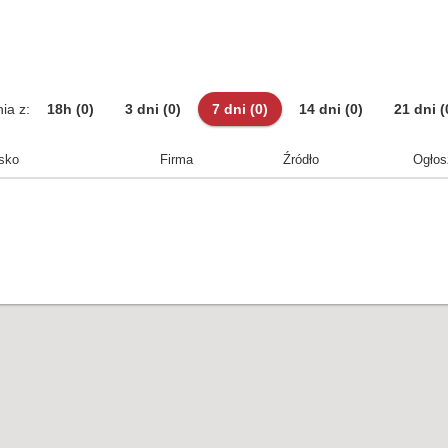
ia z:
18h
(0)
3 dni
(0)
7 dni
(0)
14 dni
(0)
21 dni
(
sko
Firma
Źródło
Ogłos