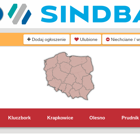
Dodaj ogłoszenie
Ulubione
Niechciane / 
Kluczbork
Krapkowice
Olesno
Prudnik