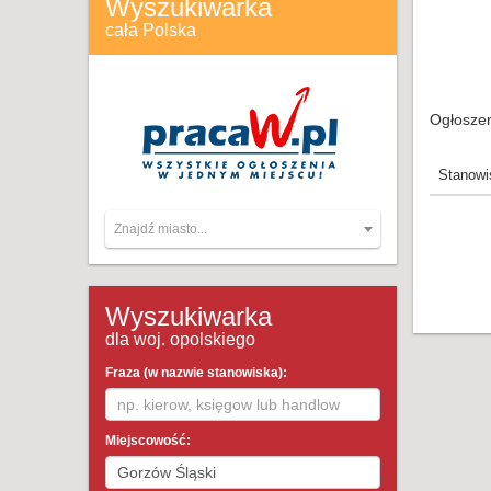
Wyszukiwarka
cała Polska
Ogłoszen
Stanowi
Znajdź miasto...
Wyszukiwarka
dla woj. opolskiego
Fraza (w nazwie stanowiska):
Miejscowość: