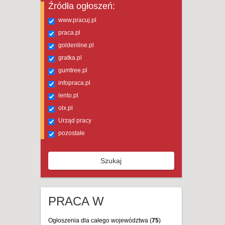
Źródła ogłoszeń:
www.pracuj.pl
praca.pl
goldenline.pl
gratka.pl
gumtree.pl
infopraca.pl
lento.pl
olx.pl
Urząd pracy
pozostałe
Szukaj
PRACA W
Ogłoszenia dla całego województwa (
75
)