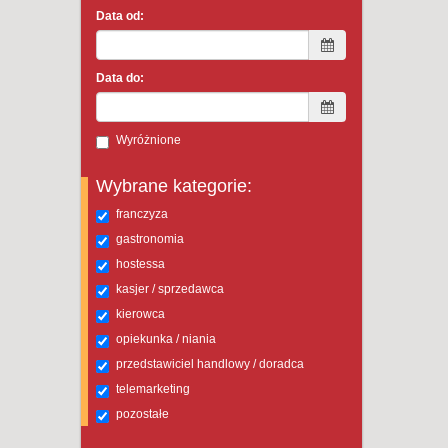
Data od:
Data do:
Wyróżnione
Wybrane kategorie:
franczyza
gastronomia
hostessa
kasjer / sprzedawca
kierowca
opiekunka / niania
przedstawiciel handlowy / doradca
telemarketing
pozostałe