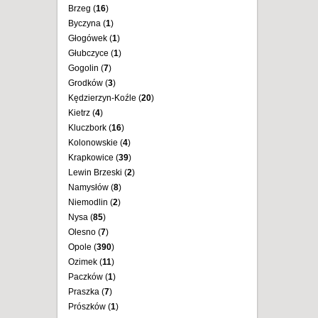
Brzeg (
16
)
Byczyna (
1
)
Głogówek (
1
)
Głubczyce (
1
)
Gogolin (
7
)
Grodków (
3
)
Kędzierzyn-Koźle (
20
)
Kietrz (
4
)
Kluczbork (
16
)
Kolonowskie (
4
)
Krapkowice (
39
)
Lewin Brzeski (
2
)
Namysłów (
8
)
Niemodlin (
2
)
Nysa (
85
)
Olesno (
7
)
Opole (
390
)
Ozimek (
11
)
Paczków (
1
)
Praszka (
7
)
Prószków (
1
)