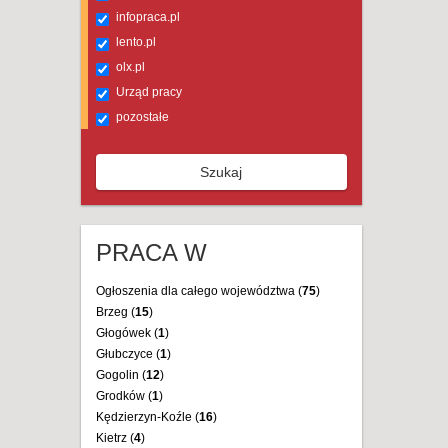
infopraca.pl
lento.pl
olx.pl
Urząd pracy
pozostałe
Szukaj
PRACA W
Ogłoszenia dla całego województwa (
75
)
Brzeg (
15
)
Głogówek (
1
)
Głubczyce (
1
)
Gogolin (
12
)
Grodków (
1
)
Kędzierzyn-Koźle (
16
)
Kietrz (
4
)