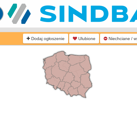
Dodaj ogłoszenie
Ulubione
Niechciane / 