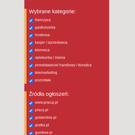
Wybrane kategorie:
franczyza
gastronomia
hostessa
kasjer / sprzedawca
kierowca
opiekunka / niania
przedstawiciel handlowy / doradca
telemarketing
pozostałe
Źródła ogłoszeń:
www.pracuj.pl
praca.pl
goldenline.pl
gratka.pl
gumtree.pl