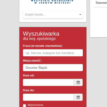
Stanowi
Znajdź miasto...
Wyszukiwarka
dla woj. opolskiego
Fraza (w nazwie stanowiska):
Miejscowość:
Data od:
Data do:
Wyróżnione