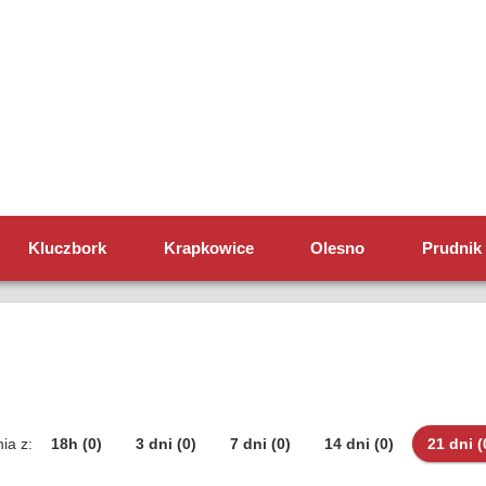
Kluczbork
Krapkowice
Olesno
Prudnik
ia z:
18h
(0)
3 dni
(0)
7 dni
(0)
14 dni
(0)
21 dni
(